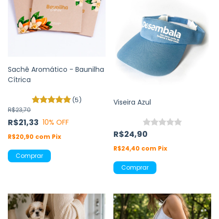
Sachê Aromático - Baunilha
Cítrica
(5)
Viseira Azul
R$23,70
R$21,33
10
% OFF
R$24,90
R$20,90
com
Pix
R$24,40
com
Pix
Comprar