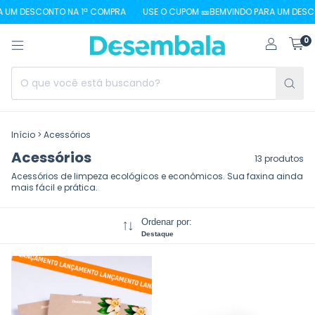
UM DESCONTO NA 1ª COMPRA
USE O CUPOM 🎫BEMVINDO PARA UM DESCON
0
Início
>
Acessórios
Acessórios
13 produtos
Acessórios de limpeza ecológicos e econômicos. Sua faxina ainda
mais fácil e prática.
Ordenar por:
Destaque