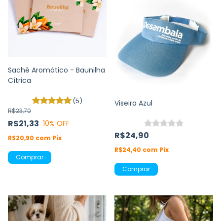
Sachê Aromático - Baunilha
Cítrica
(5)
Viseira Azul
R$23,70
R$21,33
10
% OFF
R$24,90
R$20,90
com
Pix
R$24,40
com
Pix
Comprar