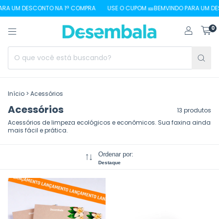
A UM DESCONTO NA 1ª COMPRA
USE O CUPOM 🎫BEMVINDO PARA UM DESC
0
Início
>
Acessórios
Acessórios
13 produtos
Acessórios de limpeza ecológicos e econômicos. Sua faxina ainda
mais fácil e prática.
Ordenar por:
Destaque