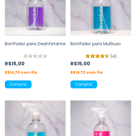
Borrifador para Desinfetante
Borrifador para Multiuso
(4)
R$15,00
R$15,00
R$14,70
com
Pix
R$14,70
com
Pix