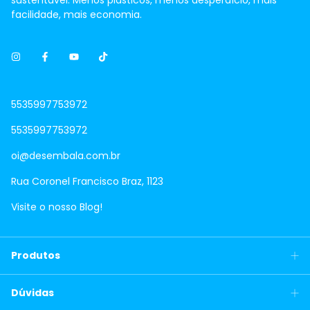
sustentável. Menos plásticos, menos desperdício, mais
facilidade, mais economia.
5535997753972
5535997753972
oi@desembala.com.br
Rua Coronel Francisco Braz, 1123
Visite o nosso Blog!
Produtos
Dúvidas