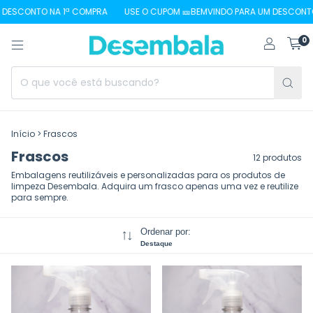
ESCONTO NA 1ª COMPRA
USE O CUPOM 🎫BEMVINDO PARA UM DESCONTO N
0
Início
>
Frascos
Frascos
12 produtos
Embalagens reutilizáveis e personalizadas para os produtos de
limpeza Desembala. Adquira um frasco apenas uma vez e reutilize
para sempre.
Ordenar por:
Destaque