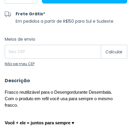
Frete Grátis*
Em pedidos a partir de R$150 para Sul e Sudeste
Entregas para o CEP:
Alterar CEP
Meios de envio
Calcular
Não sei meu CEP
Descrição
Frasco reutilizável para o Desengordurante Desembala.  
Com o produto em refil você usa para sempre o mesmo 
frasco. 
Você + ele = juntos para sempre ♥