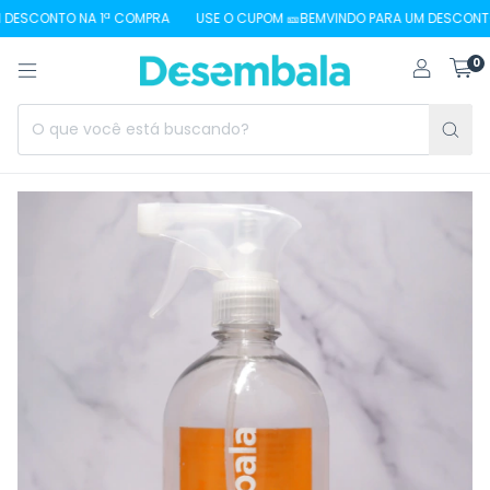
DESCONTO NA 1ª COMPRA
USE O CUPOM 🎫BEMVINDO PARA UM DESCONTO 
0