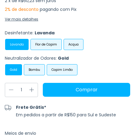
2
x de
R$60,23
sem juros
2% de desconto
pagando com Pix
Ver mais detalhes
Desinfetante:
Lavanda
Lavanda
Flor de Capim
Acqua
Neutralizador de Odores:
Gold
Gold
Bambu
Capim Limão
Frete Grátis*
Em pedidos a partir de R$150 para Sul e Sudeste
Entregas para o CEP:
Alterar CEP
Meios de envio