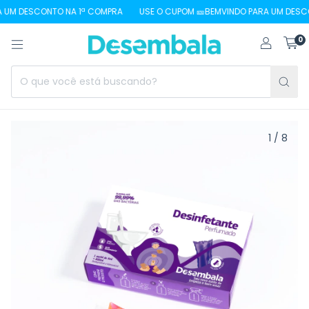
UM DESCONTO NA 1ª COMPRA
USE O CUPOM 🎫BEMVINDO PARA UM DESCON
0
1
/
8