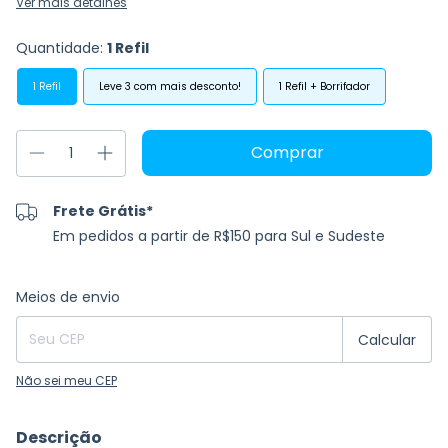
Ver mais detalhes
Quantidade:
1 Refil
1 Refil
Leve 3 com mais desconto!
1 Refil + Borrifador
Frete Grátis*
Em pedidos a partir de R$150 para Sul e Sudeste
Entregas para o CEP:
Alterar CEP
Meios de envio
Calcular
Não sei meu CEP
Descrição