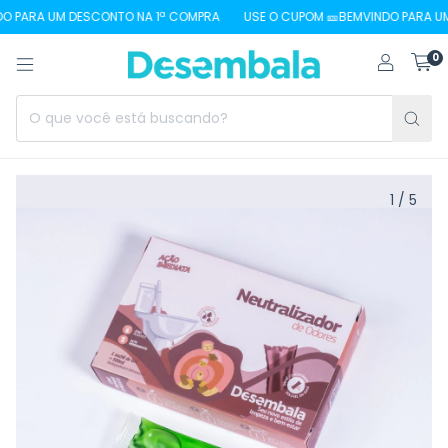
 PARA UM DESCONTO NA 1ª COMPRA
USE O CUPOM 🎫BEMVINDO PARA UM 
0
1
/
5