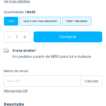
Ver mais detalhes
Quantidade:
1 Refil
1 Refil
Leve 3 com mais desconto!
1 Refil + Borrifador
Frete Grátis*
Em pedidos a partir de R$150 para Sul e Sudeste
Entregas para o CEP:
Alterar CEP
Meios de envio
Calcular
Não sei meu CEP
Descrição