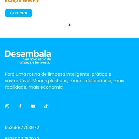
R$34,30
com
Pix
Comprar
Para uma rotina de limpeza inteligente, prática e
sustentável. Menos plásticos, menos desperdício, mais
facilidade, mais economia.
5535997753972