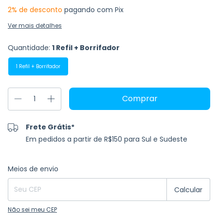
2% de desconto
pagando com Pix
Ver mais detalhes
Quantidade:
1 Refil + Borrifador
1 Refil + Borrifador
Frete Grátis*
Em pedidos a partir de R$150 para Sul e Sudeste
Entregas para o CEP:
Alterar CEP
Meios de envio
Calcular
Não sei meu CEP